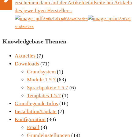
erscheinen dann auf der Artikeldetailseite bei Artikeln
des jeweiligen Herstellers.
Artikel als pdf downloaden
Artikel
ausdrucken
Knowledgebase Themen
Aktuelles
(7)
Downloads
(71)
Grundsystem
(1)
Module 1.5.7
(63)
Sprachpakete 1.5.7
(6)
Templates 1.5.7
(1)
Grundlegende Infos
(16)
Installation/Update
(7)
Konfiguration
(30)
Email
(3)
Grundeinstellungen
(14)