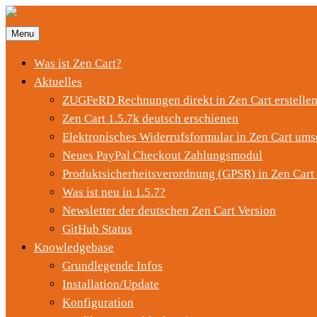
Menu
Was ist Zen Cart?
Aktuelles
ZUGFeRD Rechnungen direkt in Zen Cart erstelle
Zen Cart 1.5.7k deutsch erschienen
Elektronisches Widerrufsformular in Zen Cart ums
Neues PayPal Checkout Zahlungsmodul
Produktsicherheitsverordnung (GPSR) in Zen Cart
Was ist neu in 1.5.7?
Newsletter der deutschen Zen Cart Version
GitHub Status
Knowledgebase
Grundlegende Infos
Installation/Update
Konfiguration