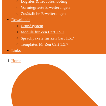
Logfiles & Troubleshooting
Vorintegrierte Erweiterungen
Zusätzliche Erweiterungen
Downloads
Grundsystem
Module für Zen Cart 1.5.7
Sprachpakete für Zen Cart 1.5.7
Templates für Zen Cart 1.5.7
Links
Home