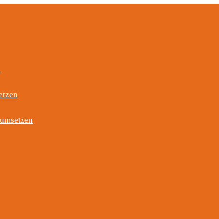
n
etzen
 umsetzen