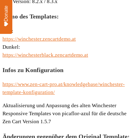
PHP Version: 8.2.x / 8.3.x
Donate
Demo des Templates:
Hell:
https://winchester.zencartdemo.at
Dunkel:
https://winchesterblack.zencartdemo.at
Infos zu Konfiguration
https://www.zen-cart-pro.at/knowledgebase/winchester-
template-konfiguration/
Aktualisierung und Anpassung des alten Winchester
Responsive Templates von picaflor-azul für die deutsche
Zen Cart Version 1.5.7
Änderungen gegenüber dem Original Template: