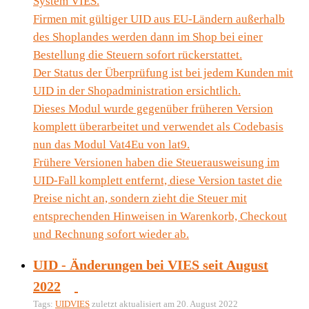
System VIES.
Firmen mit gültiger UID aus EU-Ländern außerhalb
des Shoplandes werden dann im Shop bei einer
Bestellung die Steuern sofort rückerstattet.
Der Status der Überprüfung ist bei jedem Kunden mit
UID in der Shopadministration ersichtlich.
Dieses Modul wurde gegenüber früheren Version
komplett überarbeitet und verwendet als Codebasis
nun das Modul Vat4Eu von lat9.
Frühere Versionen haben die Steuerausweisung im
UID-Fall komplett entfernt, diese Version tastet die
Preise nicht an, sondern zieht die Steuer mit
entsprechenden Hinweisen in Warenkorb, Checkout
und Rechnung sofort wieder ab.
UID - Änderungen bei VIES seit August
2022
Tags:
UID
VIES
zuletzt aktualisiert am 20. August 2022