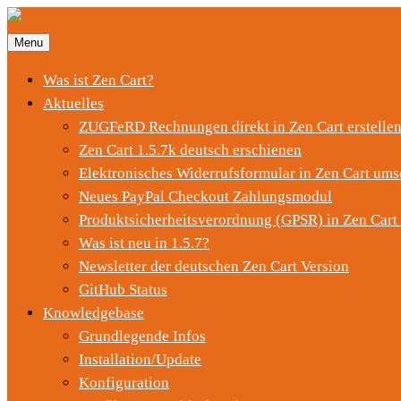
Menu
Was ist Zen Cart?
Aktuelles
ZUGFeRD Rechnungen direkt in Zen Cart erstelle
Zen Cart 1.5.7k deutsch erschienen
Elektronisches Widerrufsformular in Zen Cart ums
Neues PayPal Checkout Zahlungsmodul
Produktsicherheitsverordnung (GPSR) in Zen Cart
Was ist neu in 1.5.7?
Newsletter der deutschen Zen Cart Version
GitHub Status
Knowledgebase
Grundlegende Infos
Installation/Update
Konfiguration