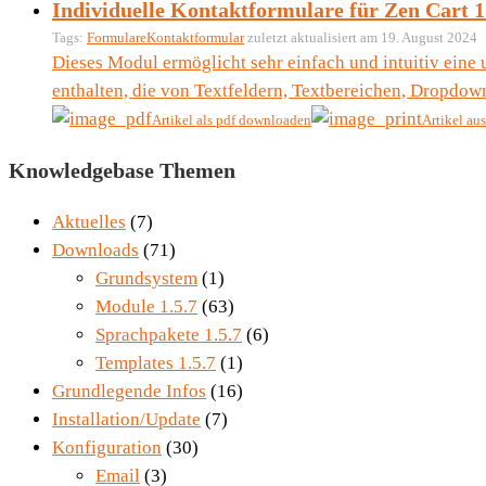
Individuelle Kontaktformulare für Zen Cart 1
Tags:
Formulare
Kontaktformular
zuletzt aktualisiert am 19. August 2024
Dieses Modul ermöglicht sehr einfach und intuitiv eine
enthalten, die von Textfeldern, Textbereichen, Dropdow
Artikel als pdf downloaden
Artikel au
Knowledgebase Themen
Aktuelles
(7)
Downloads
(71)
Grundsystem
(1)
Module 1.5.7
(63)
Sprachpakete 1.5.7
(6)
Templates 1.5.7
(1)
Grundlegende Infos
(16)
Installation/Update
(7)
Konfiguration
(30)
Email
(3)