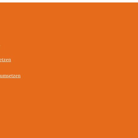
n
etzen
 umsetzen