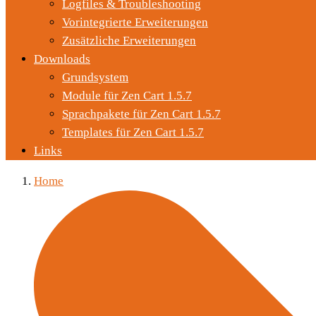
Logfiles & Troubleshooting
Vorintegrierte Erweiterungen
Zusätzliche Erweiterungen
Downloads
Grundsystem
Module für Zen Cart 1.5.7
Sprachpakete für Zen Cart 1.5.7
Templates für Zen Cart 1.5.7
Links
Home